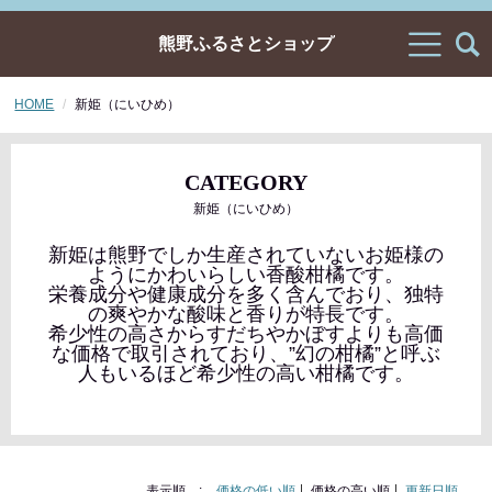
熊野ふるさとショップ
HOME
新姫（にいひめ）
CATEGORY
新姫（にいひめ）
新姫は熊野でしか生産されていないお姫様の
ようにかわいらしい香酸柑橘です。
栄養成分や健康成分を多く含んでおり、独特
の爽やかな酸味と香りが特長です。
希少性の高さからすだちやかぼすよりも高価
な価格で取引されており、”幻の柑橘”と呼ぶ
人もいるほど希少性の高い柑橘です。
表示順 :
価格の低い順
価格の高い順
更新日順