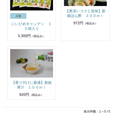
【奥深いコクと旨味】新
姫ぽん酢 ３００ｍｌ
972円
（税込み）
にいひめキャンディ １
０袋入り
3,300円
（税込み）
【香り付けに最適】新姫
果汁 １００ｍｌ
920円
（税込み）
表示件数：1～5 / 5