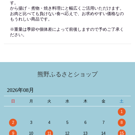
す。
から揚げ・煮物・焼き料理にと幅広くご活用いただけます。
お肉と比べても負けない食べ応えで、お求めやすい価格なの
もうれしい商品です。
※重量は季節や個体差によって前後しますので予めご了承く
ださい。
熊野ふるさとショップ
2026年08月
日
月
火
水
木
金
土
1
2
3
4
5
6
7
8
9
10
11
12
13
14
15